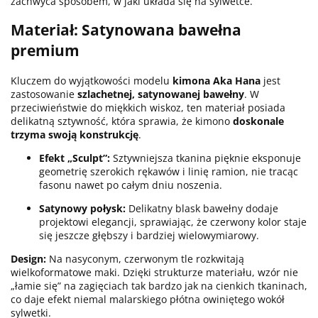
zachwyca sposobem, w jaki układa się na sylwetce.
Materiał: Satynowana bawełna
premium
Kluczem do wyjątkowości modelu
kimona Aka Hana
jest
zastosowanie
szlachetnej, satynowanej bawełny
. W
przeciwieństwie do miękkich wiskoz, ten materiał posiada
delikatną sztywność, która sprawia, że kimono
doskonale
trzyma swoją konstrukcję
.
Efekt „Sculpt”:
Sztywniejsza tkanina pięknie eksponuje
geometrię szerokich rękawów i linię ramion, nie tracąc
fasonu nawet po całym dniu noszenia.
Satynowy połysk:
Delikatny blask bawełny dodaje
projektowi elegancji, sprawiając, że czerwony kolor staje
się jeszcze głębszy i bardziej wielowymiarowy.
Design:
Na nasyconym, czerwonym tle rozkwitają
wielkoformatowe maki. Dzięki strukturze materiału, wzór nie
„łamie się” na zagięciach tak bardzo jak na cienkich tkaninach,
co daje efekt niemal malarskiego płótna owiniętego wokół
sylwetki.