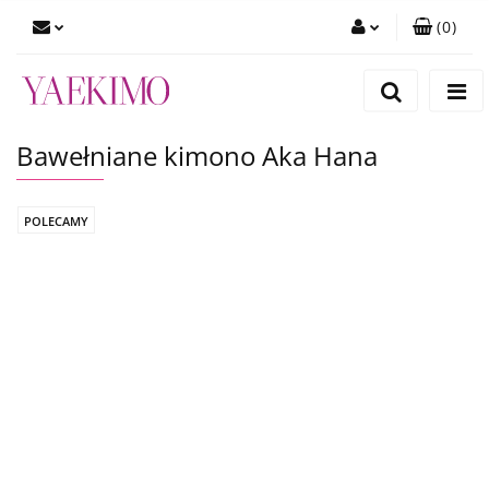
(
0
)
Zaloguj się
Zarejestruj się
Bawełniane kimono Aka Hana
Dodaj zgłoszenie
Zgody cookies
POLECAMY