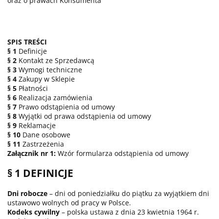
oraz o prawach Konsumenta
SPIS TREŚCI
§ 1
Definicje
§ 2
Kontakt ze Sprzedawcą
§ 3
Wymogi techniczne
§ 4
Zakupy w Sklepie
§ 5
Płatności
§ 6
Realizacja zamówienia
§ 7
Prawo odstąpienia od umowy
§ 8
Wyjątki od prawa odstąpienia od umowy
§ 9
Reklamacje
§ 10
Dane osobowe
§ 11
Zastrzeżenia
Załącznik nr 1:
Wzór formularza odstąpienia od umowy
§ 1 DEFINICJE
Dni robocze
– dni od poniedziałku do piątku za wyjątkiem dni
ustawowo wolnych od pracy w Polsce.
Kodeks cywilny
– polska ustawa z dnia 23 kwietnia 1964 r.