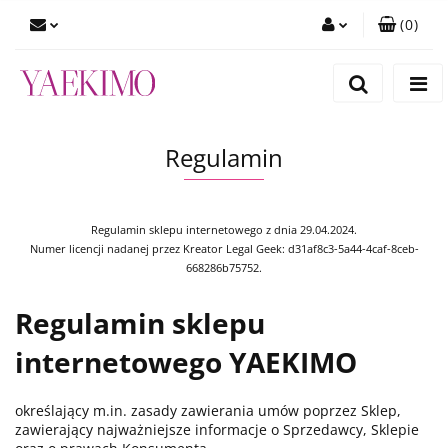
(
0
)
Zaloguj się
Zarejestruj się
Dodaj zgłoszenie
Regulamin
Zgody cookies
Regulamin sklepu internetowego z dnia 29.04.2024.
Numer licencji nadanej przez Kreator Legal Geek:
d31af8c3-5a44-4caf-8ceb-
668286b75752
.
Regulamin sklepu
internetowego YAEKIMO
określający m.in. zasady zawierania umów poprzez Sklep,
zawierający najważniejsze informacje o Sprzedawcy, Sklepie