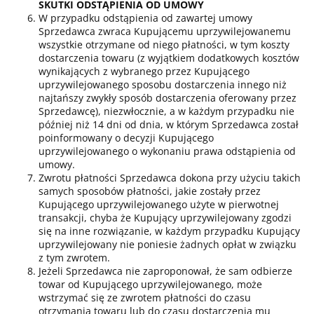
SKUTKI ODSTĄPIENIA OD UMOWY
W przypadku odstąpienia od zawartej umowy
Sprzedawca zwraca Kupującemu uprzywilejowanemu
wszystkie otrzymane od niego płatności, w tym koszty
dostarczenia towaru (z wyjątkiem dodatkowych kosztów
wynikających z wybranego przez Kupującego
uprzywilejowanego sposobu dostarczenia innego niż
najtańszy zwykły sposób dostarczenia oferowany przez
Sprzedawcę), niezwłocznie, a w każdym przypadku nie
później niż 14 dni od dnia, w którym Sprzedawca został
poinformowany o decyzji Kupującego
uprzywilejowanego o wykonaniu prawa odstąpienia od
umowy.
Zwrotu płatności Sprzedawca dokona przy użyciu takich
samych sposobów płatności, jakie zostały przez
Kupującego uprzywilejowanego użyte w pierwotnej
transakcji, chyba że Kupujący uprzywilejowany zgodzi
się na inne rozwiązanie, w każdym przypadku Kupujący
uprzywilejowany nie poniesie żadnych opłat w związku
z tym zwrotem.
Jeżeli Sprzedawca nie zaproponował, że sam odbierze
towar od Kupującego uprzywilejowanego, może
wstrzymać się ze zwrotem płatności do czasu
otrzymania towaru lub do czasu dostarczenia mu