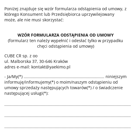
Poniżej znajduje się wzór formularza odstąpienia od umowy, z
którego Konsument lub Przedsiębiorca uprzywilejowany
może, ale nie musi skorzystać:
WZÓR FORMULARZA ODSTĄPIENIA OD UMOWY
(formularz ten należy wypełnić i odesłać tylko w przypadku
chęci odstąpienia od umowy)
CUBE CR sp. z oo
ul. Malborska 37, 30-646 Kraków
adres e-mail: kontakt@yaekimo.pl
- Ja/My(*) ..................................................................... niniejszym
informuję/informujemy(*) o moim/naszym odstąpieniu od
umowy sprzedaży następujących towarów(*) / o świadczenie
następującej usługi(*):
............................................................................................................
............................................................................................................
............................................................................................................