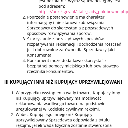
jest bezpłatne. Wykaz sądów dostępny jest
pod adresem:
https://uokik.gov.pl/stale_sady_polubowne.ph
Poprzednie postanowienie ma charakter
informacyjny i nie stanowi zobowiązania
Sprzedawcy do skorzystania z pozasądowych
sposobów rozwiązywania sporów.
Skorzystanie z pozasądowych sposobów
rozpatrywania reklamacji i dochodzenia roszczeń
jest dobrowolne zarówno dla Sprzedawcy jak i
Konsumenta.
Konsument może dodatkowo skorzystać z
bezpłatnej pomocy miejskiego lub powiatowego
rzecznika konsumentów.
III KUPUJĄCY INNI NIŻ KUPUJĄCY UPRZYWILEJOWANI
W przypadku wystąpienia wady towaru, Kupujący inny
niż Kupujący uprzywilejowany ma możliwość
reklamowania wadliwego towaru na podstawie
uregulowanej w Kodeksie cywilnym rękojmi.
Wobec Kupującego innego niż Kupujący
uprzywilejowany Sprzedawca odpowiada z tytułu
rękojmi, jeżeli wada fizyczna zostanie stwierdzona