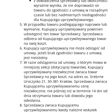
z oświadczenia Sprzedawcy lub okoliczności
wyraźnie wynika, że nie doprowadzi on
towaru do zgodności z umową w rozsądnym
czasie lub bez nadmiernych niedogodności
dla Kupującego uprzywilejowanego.
W przypadku towaru podlegającego naprawie lub
wymianie, Kupujący uprzywilejowany powinien
udostępnić ten towar Sprzedawcy. Sprzedawca
odbiera od Kupującego uprzywilejowanego towar
na swój koszt.
Kupujący uprzywilejowany nie może odstąpić od
umowy, jeżeli brak zgodności towaru z umową
jest nieistotny.
W razie odstąpienia od umowy, o którym mowa w
niniejszej sekcji (dotyczącej towarów), Kupujący
uprzywilejowany niezwłocznie zwraca towar
Sprzedawcy na jego koszt, na adres os. Srebrne
Uroczysko 21, 30-381 Kraków. Sprzedawca zwraca
Kupującemu uprzywilejowanemu cenę
niezwłocznie, nie później niż w terminie 14 dni od
dnia otrzymania towaru lub dowodu jego
odesłania.
Sprzedawca zwraca Kupującemu
uprzywilejowanemu kwoty należne wskutek