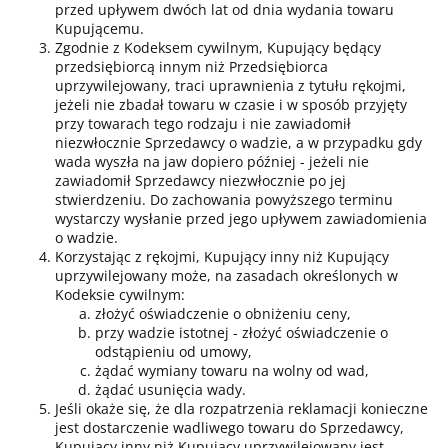
przed upływem dwóch lat od dnia wydania towaru
Kupującemu.
Zgodnie z Kodeksem cywilnym, Kupujący będący
przedsiębiorcą innym niż Przedsiębiorca
uprzywilejowany, traci uprawnienia z tytułu rękojmi,
jeżeli nie zbadał towaru w czasie i w sposób przyjęty
przy towarach tego rodzaju i nie zawiadomił
niezwłocznie Sprzedawcy o wadzie, a w przypadku gdy
wada wyszła na jaw dopiero później - jeżeli nie
zawiadomił Sprzedawcy niezwłocznie po jej
stwierdzeniu. Do zachowania powyższego terminu
wystarczy wysłanie przed jego upływem zawiadomienia
o wadzie.
Korzystając z rękojmi, Kupujący inny niż Kupujący
uprzywilejowany może, na zasadach określonych w
Kodeksie cywilnym:
złożyć oświadczenie o obniżeniu ceny,
przy wadzie istotnej - złożyć oświadczenie o
odstąpieniu od umowy,
żądać wymiany towaru na wolny od wad,
żądać usunięcia wady.
Jeśli okaże się, że dla rozpatrzenia reklamacji konieczne
jest dostarczenie wadliwego towaru do Sprzedawcy,
Kupujący inny niż Kupujący uprzywilejowany jest