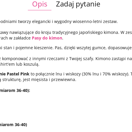
Opis
Zadaj pytanie
podniami tworzy elegancki i wygodny wiosenno-letni zestaw.
kawy nawiązujące do kroju tradycyjnego japońskiego kimona. W zest
orach w zakładce
Pasy do kimon
.
ki stan i pojemne kieszenie. Pas, dzięki wszytej gumce, dopasowuje s
 komponować z innymi rzeczami z Twojej szafy. Kimono zastąpi na
shirt'em lub koszulą.
nie Pastel Pink
to połącznie lnu i wiskozy (30% lnu i 70% wiskozy). 
 strukturę, jest mięsista i przewiewna.
miarom 36-40):
miarom 36-40)