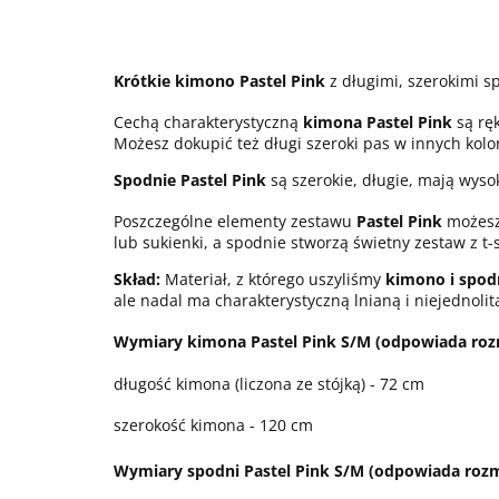
Krótkie kimono Pastel Pink
z długimi, szerokimi s
Cechą charakterystyczną
kimona Pastel Pink
są rę
Możesz dokupić też długi szeroki pas w innych kol
Spodnie Pastel Pink
są szerokie, długie, mają wyso
Poszczególne elementy z
estawu
Pastel Pink
możesz
lub sukienki, a spodnie stworzą świetny zestaw z t-
Skład:
Materiał, z którego uszyliśmy
kimono i spod
ale nadal ma charakterystyczną lnianą i niejednolitą
Wymiary kimona Pastel Pink S/M (odpowiada roz
długość kimona (liczona ze stójką) - 72 cm
szerokość kimona - 120 cm
Wymiary spodni Pastel Pink S/M (odpowiada roz