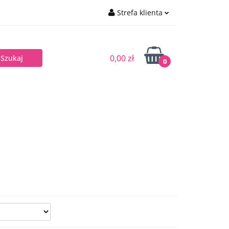
Strefa klienta
IMO
Zaloguj się
Zarejestruj się
0,00 zł
0
Dodaj zgłoszenie
Zgody cookies