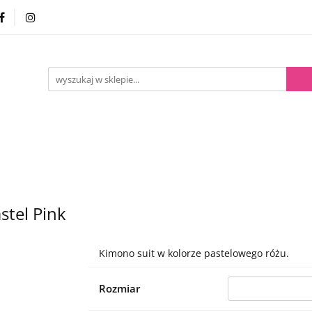
ernetowy
Zakupy stacjonarne
Kontakt
O YAEK
Kontakt
O YAEKIMO
stel Pink
Kimono suit w kolorze pastelowego różu.
Rozmiar