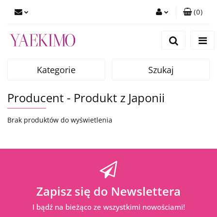
(
0
)
Zaloguj się
Zarejestruj się
Dodaj zgłoszenie
Kategorie
Szukaj
Zgody cookies
Producent - Produkt z Japonii
Brak produktów do wyświetlenia
Zapisz się do Newslettera
I bądź na bieżąco ze wszystkimi nowościami!