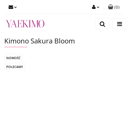
(
0
)
Zaloguj się
Zarejestruj się
Kimono Sakura Bloom
Dodaj zgłoszenie
Zgody cookies
NOWOŚĆ
POLECAMY