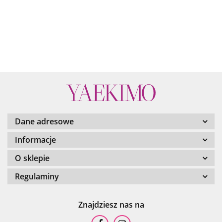
460.00
450.00
65
450.00
Bl
Dane adresowe
Informacje
O sklepie
Regulaminy
Znajdziesz nas na