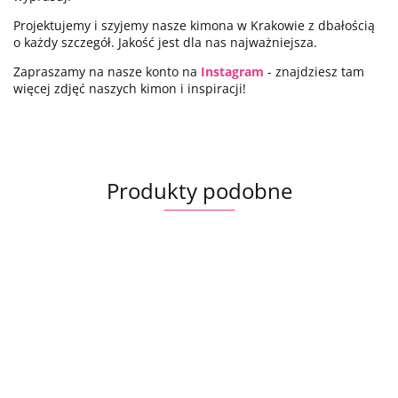
Projektujemy i szyjemy nasze kimona w Krakowie z dbałością
o każdy szczegół. Jakość jest dla nas najważniejsza.
Zapraszamy na nasze konto na
Instagram
- znajdziesz tam
więcej zdjęć naszych kimon i inspiracji!
Produkty podobne
Długie
Kimono
Kimono
męskie
krótkie
krótkie
Czarne
Kimono
K
Granatowe
kimono
Black
Deep
kimono
Kobaltowy
dł
kimono
450.00
400.00
430.00
Black
Wine
Kurotsuru
Kameleon
s
Satomi