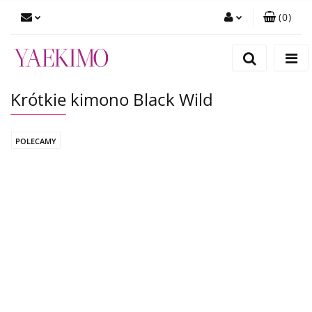
(
0
)
Zaloguj się
Zarejestruj się
Krótkie kimono Black Wild
Dodaj zgłoszenie
Zgody cookies
POLECAMY