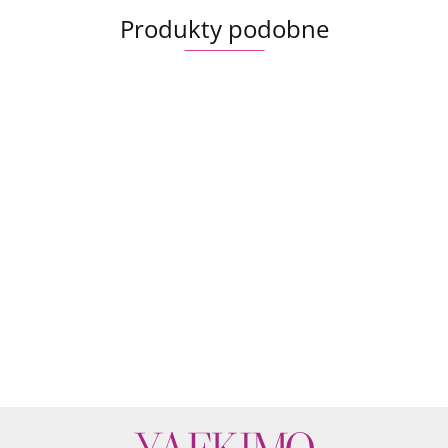
Produkty podobne
Krótkie
Kimono
Kimono
Kimono
Kimon
Krótkie
kimono
Sakura
krótkie
krótkie
krótki
kimono
Granatowe
Ivory
Bloom
Black
Deep
Pastel
Fuchsia
kimono
400.00
450.00
400.00
430.00
430.00
350.00
Pearl
Wine
Pink
Blossom
krótkie
400.00
Navy