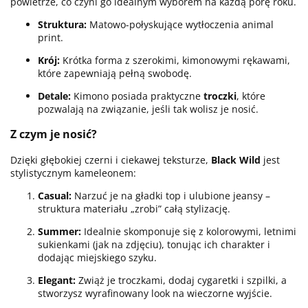
powietrze, co czyni go idealnym wyborem na każdą porę roku.
Struktura:
Matowo-połyskujące wytłoczenia animal
print.
Krój:
Krótka forma z szerokimi, kimonowymi rękawami,
które zapewniają pełną swobodę.
Detale:
Kimono posiada praktyczne
troczki
, które
pozwalają na związanie, jeśli tak wolisz je nosić.
Z czym je nosić?
Dzięki głębokiej czerni i ciekawej teksturze,
Black Wild
jest
stylistycznym kameleonem:
Casual:
Narzuć je na gładki top i ulubione jeansy –
struktura materiału „zrobi” całą stylizację.
Summer:
Idealnie skomponuje się z kolorowymi, letnimi
sukienkami (jak na zdjęciu), tonując ich charakter i
dodając miejskiego szyku.
Elegant:
Zwiąż je troczkami, dodaj cygaretki i szpilki, a
stworzysz wyrafinowany look na wieczorne wyjście.